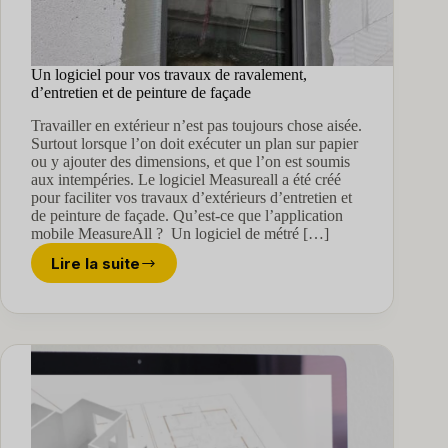
Un logiciel pour vos travaux de ravalement,
d’entretien et de peinture de façade
Travailler en extérieur n’est pas toujours chose aisée.
Surtout lorsque l’on doit exécuter un plan sur papier
ou y ajouter des dimensions, et que l’on est soumis
aux intempéries. Le logiciel Measureall a été créé
pour faciliter vos travaux d’extérieurs d’entretien et
de peinture de façade. Qu’est-ce que l’application
mobile MeasureAll ? Un logiciel de métré […]
Lire la suite
Un
logiciel
pour
vos
travaux
de
ravalement,
d’entretien
et
de