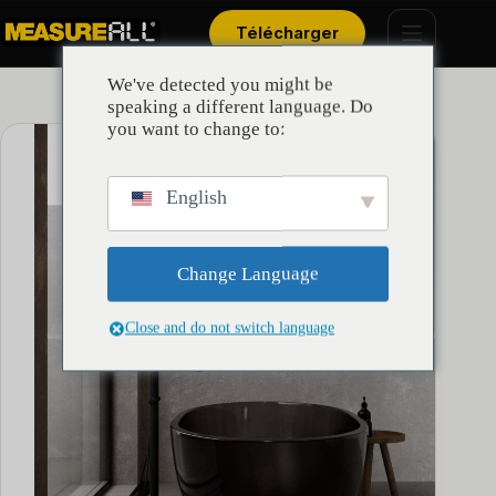
Passer
Panneau de gestion des cookies
au
Télécharger
contenu
We've detected you might be
speaking a different language. Do
you want to change to:
English
Change Language
Close and do not switch language