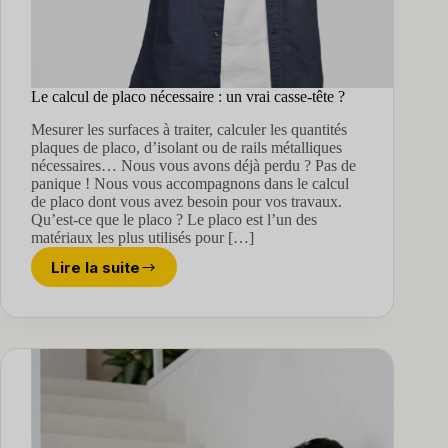
Le calcul de placo nécessaire : un vrai casse-tête ?
Mesurer les surfaces à traiter, calculer les quantités
plaques de placo, d’isolant ou de rails métalliques
nécessaires… Nous vous avons déjà perdu ? Pas de
panique ! Nous vous accompagnons dans le calcul
de placo dont vous avez besoin pour vos travaux.
Qu’est-ce que le placo ? Le placo est l’un des
matériaux les plus utilisés pour […]
Lire la suite
Le
calcul
de
placo
nécessaire
:
un
vrai
casse-
tête