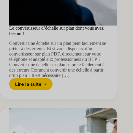
Le convertisseur d’échelle sur plan dont vous avez
besoin !
Convertir une échelle sur un plan peut facilement se
prêter à des erreurs. Et si vous disposiez d’un
convertisseur sur plan PDF, directement sur votre
téléphone et adapté aux professionnels du BTP ?
Convertir une échelle sur plan se prête facilement à
des erreurs Comment convertir une échelle à partir
d’un plan ? Il est nécessaire […]
Lire la suite
Le
convertisseur
d’échelle
sur
plan
dont
vous
avez
besoin