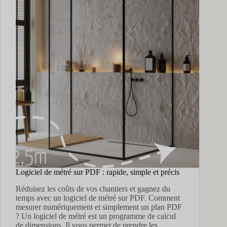
un
plan
PDF
!
Logiciel de métré sur PDF : rapide, simple et précis
Réduisez les coûts de vos chantiers et gagnez du
temps avec un logiciel de métré sur PDF. Comment
mesurer numériquement et simplement un plan PDF
? Un logiciel de métré est un programme de calcul
de dimensions. Il vous permet de prendre les