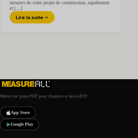
mesures de votre projet de construction, rapidement
et […]
Lire la suite
Le
logiciel
de
métré
:
un
outil
indispensable
pour
les
projets
BTP
?
Métrés sur plans PDF pour chantiers et devis BTP.
App Store
Google Play