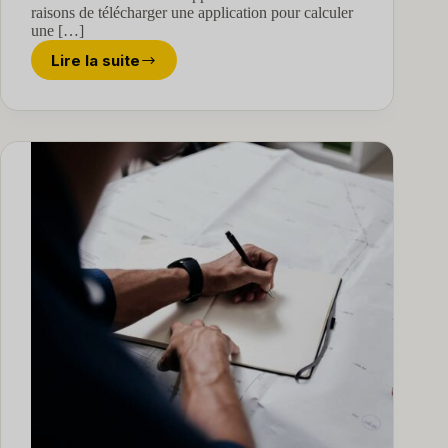
raisons de télécharger une application pour calculer
une […]
Lire la suite
Nouvelle
application
pour
calculer
une
pente
de
toiture,
terrain
et
escalier