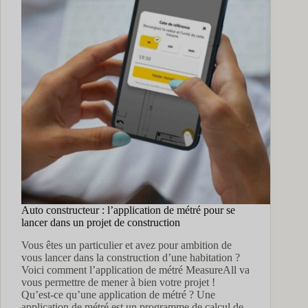
sur
le
BÉTON !
Auto constructeur : l’application de métré pour se
lancer dans un projet de construction
Vous êtes un particulier et avez pour ambition de
vous lancer dans la construction d’une habitation ?
Voici comment l’application de métré MeasureAll va
vous permettre de mener à bien votre projet !
Qu’est-ce qu’une application de métré ? Une
application de métré est un programme de calcul de