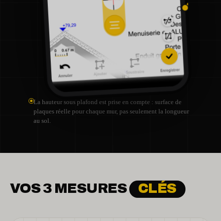
La hauteur sous plafond est prise en compte : surface de
plaques réelle pour chaque mur, pas seulement la longueur
au sol.
VOS 3 MESURES
CLÉS